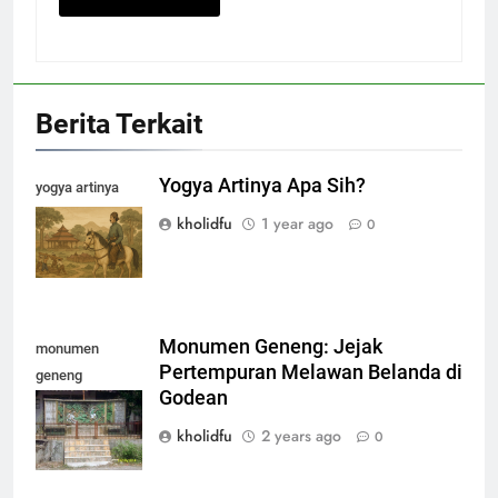
Berita Terkait
Yogya Artinya Apa Sih?
yogya artinya
apa sih?
kholidfu
1 year ago
0
Monumen Geneng: Jejak
monumen
Pertempuran Melawan Belanda di
geneng
Godean
sidoagung
godean sleman
kholidfu
2 years ago
0