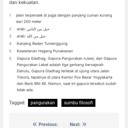
dan kekuatan.
1
jalan terpendek di jogja dengan panjang cuman kurang
dari 200 meter
2
arab: حبل من الناس
3
arab: حبل من الله
4
Kanjeng Raden Tumenggung
5
Kawedanan Hageng Punakawan
6
Gapura Gladhag, Gapura Pangurakan nJawi, dan Gapura
Pangurakan Lebet adalah tiga gerbang bersejarah.
Dahulu, Gapura Gladhag terletak di ujung utara Jalan
Trikora, tepatnya di utara Kantor Pos Besar Yogyakarta
dan Bank BNI 46. Namun, saat ini gapura tersebut sudah
tidak ada.
Tagged:
pangurakan
sumbu filosofi
Previous:
Next:
Post