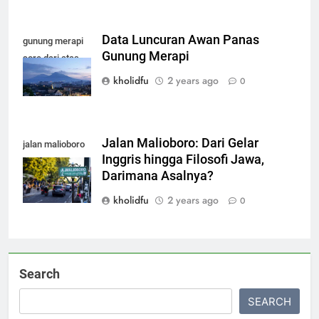
Data Luncuran Awan Panas
gunung merapi
Gunung Merapi
sore dari atas
kholidfu
2 years ago
0
Jalan Malioboro: Dari Gelar
jalan malioboro
Inggris hingga Filosofi Jawa,
jogja
Darimana Asalnya?
kholidfu
2 years ago
0
Search
SEARCH