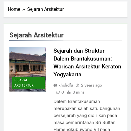
Home
Sejarah Arsitektur
Sejarah Arsitektur
Sejarah dan Struktur
Dalem Brantakusuman:
Warisan Arsitektur Keraton
Yogyakarta
SEJARAH
kholidfu
2 years ago
ARSITEKTUR
0
3 mins
Dalem Brantakusuman
merupakan salah satu bangunan
bersejarah yang didirikan pada
masa pemerintahan Sri Sultan
Hamengkubuwono VII pada