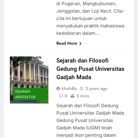
di Pugeran, Mangkubumen,
Jenggotan, dan Loji Kecil. Cita-
cita ini bertujuan untuk
menyatukan praktik mahasiswa
kedokteran dalam…
Read More
Sejarah dan Filosofi
Gedung Pusat Universitas
Gadjah Mada
kholidfu
2 years ago
SEJARAH
0
5 mins
ARSITEKTUR
Sejarah dan Filosofi Gedung
Pusat Universitas Gadjah Mada
Gedung Pusat Universitas
Gadjah Mada (UGM) telah
menjadi ikon penting dalam