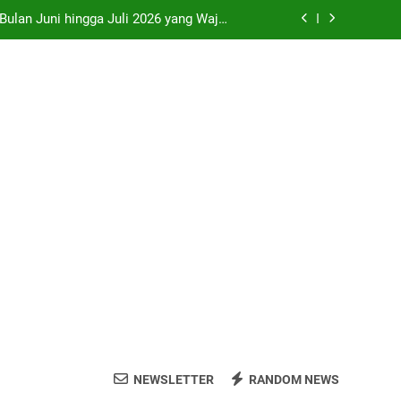
 Bulan Juni hingga Juli 2026 yang Wajib
Dikunjungi
ri, Prambanan, Malioboro dan Kopi Joss
 di SMP Sleman Jalur Domisili Wilayah
o” di Pameran Seni Paling Hits Jogja
 Bulan Juni hingga Juli 2026 yang Wajib
Dikunjungi
ri, Prambanan, Malioboro dan Kopi Joss
 di SMP Sleman Jalur Domisili Wilayah
NEWSLETTER
RANDOM NEWS