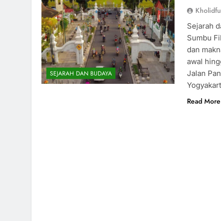
Kholidf
Sejarah d
Sumbu Fil
dan makn
awal hing
Jalan Pa
SEJARAH DAN BUDAYA
Yogyakart
Read More