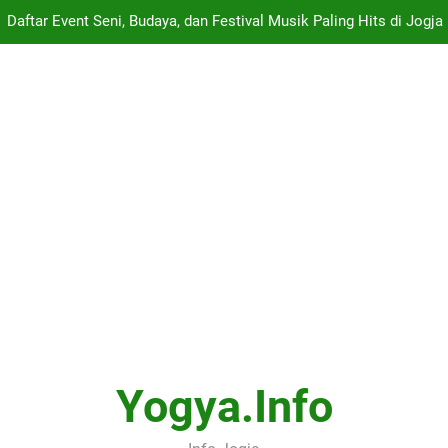
Daftar Event Seni, Budaya, dan Festival Musik Paling Hits di Jogja
tinerary Satu Hari di Jogja – Dari Gudeg Wijilan, Keraton, Taman Sa
Nilai Terendah Yang Diterima
Panduan Lengkap ARTJOG 2026: Menyelami Makna “Generati
Daftar Event Seni, Budaya, dan Festival Musik Paling Hits di Jogja
tinerary Satu Hari di Jogja – Dari Gudeg Wijilan, Keraton, Taman Sa
Nilai Terendah Yang Diterima
Yogya.info