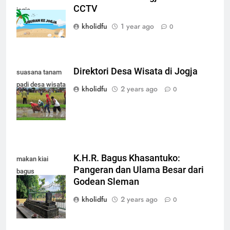
CCTV
jogja
kholidfu
1 year ago
0
Direktori Desa Wisata di Jogja
suasana tanam
padi desa wisata
kholidfu
2 years ago
0
jogja
K.H.R. Bagus Khasantuko:
makan kiai
Pangeran dan Ulama Besar dari
bagus
Godean Sleman
hasantuko
godean sleman
kholidfu
2 years ago
0