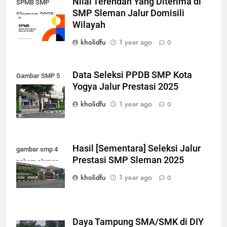
Nilai Terendah Yang Diterima di
SPMB SMP
SMP Sleman Jalur Domisili
Sleman 2025
Wilayah
kholidfu
1 year ago
0
Data Seleksi PPDB SMP Kota
Gambar SMP 5
Yogya Jalur Prestasi 2025
Yogya Pawitikra
kholidfu
1 year ago
0
Hasil [Sementara] Seleksi Jalur
gambar smp 4
Prestasi SMP Sleman 2025
pakem sleman
kholidfu
1 year ago
0
Daya Tampung SMA/SMK di DIY