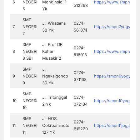
6
NEGERI
Monginsidi 1
https://www.smpn6yogy
512268
6
Yk
SMP
Jl. Wiratama
0274-
7
NEGERI
https://smpn7yogyakart
38 Yk
561374
7
SMP
Jl. Prof DR
0274-
8
NEGERI
Kahar
https://www.smpn8jogja
516013
8 SBI
Muzakir 2
SMP
Jl.
0274-
9
NEGERI
Ngeksigondo
https://smpn9yogyakart
371168
9
30 Yk
SMP
Jl. Tritunggal
0274-
10
NEGERI
https://smpn10yogya.sc
2 Yk
372134
10
SMP
Jl. HOS
0274-
11
NEGERI
Cokroaminoto
https://smpn11jogja.ges
619229
11
127 Yk