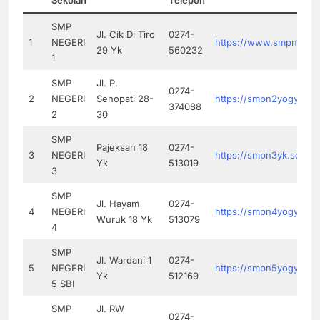
SMP
Jl. Cik Di Tiro
0274-
1
NEGERI
https://www.smpn1yogya
29 Yk
560232
1
SMP
Jl. P.
0274-
2
NEGERI
Senopati 28-
https://smpn2yogya.sch
374088
2
30
SMP
Pajeksan 18
0274-
3
NEGERI
https://smpn3yk.sch.id/
Yk
513019
3
SMP
Jl. Hayam
0274-
4
NEGERI
https://smpn4yogyakart
Wuruk 18 Yk
513079
4
SMP
Jl. Wardani 1
0274-
5
NEGERI
https://smpn5yogyakart
Yk
512169
5 SBI
SMP
Jl. RW
0274-