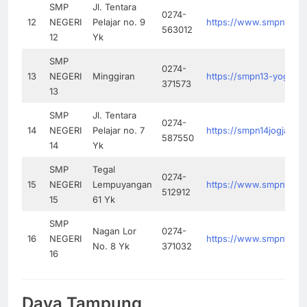
SMP
Jl. Tentara
0274-
12
NEGERI
Pelajar no. 9
https://www.smpn12jogj
563012
12
Yk
SMP
0274-
13
NEGERI
Minggiran
https://smpn13-yog.sch.
371573
13
SMP
Jl. Tentara
0274-
14
NEGERI
Pelajar no. 7
https://smpn14jogja.sch
587550
14
Yk
SMP
Tegal
0274-
15
NEGERI
Lempuyangan
https://www.smpn15yk.s
512912
15
61 Yk
SMP
Nagan Lor
0274-
16
NEGERI
https://www.smpn16yogy
No. 8 Yk
371032
16
Daya Tampung