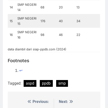
SMP NEGERI
14
68
20
13
14
SMP NEGERI
15
176
40
34
15
SMP NEGERI
16
98
46
22
16
data diambil dari siap-ppdb.com (2024)
Footnotes
↩︎
Tagged:
aspd
ppdb
smp
Previous:
Next:
Post