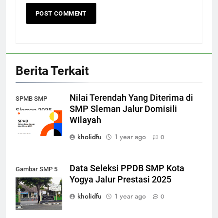
Berita Terkait
Nilai Terendah Yang Diterima di
SPMB SMP
SMP Sleman Jalur Domisili
Sleman 2025
Wilayah
kholidfu
1 year ago
0
Data Seleksi PPDB SMP Kota
Gambar SMP 5
Yogya Jalur Prestasi 2025
Yogya Pawitikra
kholidfu
1 year ago
0