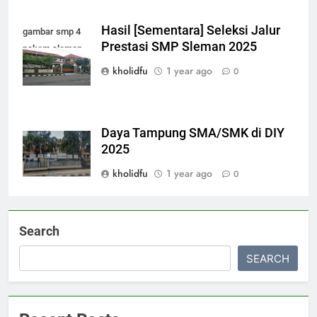
Hasil [Sementara] Seleksi Jalur
gambar smp 4
Prestasi SMP Sleman 2025
pakem sleman
kholidfu
1 year ago
0
Daya Tampung SMA/SMK di DIY
2025
kholidfu
1 year ago
0
Search
SEARCH