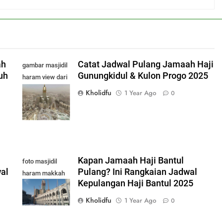
ah
Catat Jadwal Pulang Jamaah Haji
gambar masjidil
uh
Gunungkidul & Kulon Progo 2025
haram view dari
atas terbaru
Kholidfu
1 Year Ago
0
2025
Kapan Jamaah Haji Bantul
foto masjidil
wal
Pulang? Ini Rangkaian Jadwal
haram makkah
Kepulangan Haji Bantul 2025
terbaru
Kholidfu
1 Year Ago
0