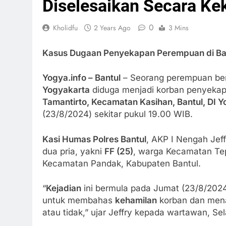
Diselesaikan Secara Ke
0
Kholidfu
2 Years Ago
3 Mins
Kasus Dugaan Penyekapan Perempuan di Ban
Yogya.info – Bantul
– Seorang perempuan ber
Yogyakarta
diduga menjadi korban penyekapa
Tamantirto, Kecamatan Kasihan, Bantul, DI 
(23/8/2024) sekitar pukul 19.00 WIB.
Kasi Humas Polres Bantul
, AKP I Nengah Jef
dua pria, yakni
FF (25)
, warga Kecamatan Te
Kecamatan Pandak, Kabupaten Bantul.
“
Kejadian
ini bermula pada Jumat (23/8/2024
untuk membahas
kehamilan
korban dan men
atau tidak,” ujar Jeffry kepada wartawan, Se