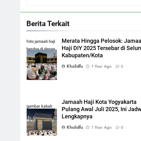
Berita Terkait
Merata Hingga Pelosok: Jama
foto jamaah haji
Haji DIY 2025 Tersebar di Selur
berdoa di depan
Kabupaten/Kota
kabah masjidil
haram makkah
Kholidfu
1 Year Ago
0
Jamaah Haji Kota Yogyakarta
gambar kabah
Pulang Awal Juli 2025, Ini Jad
terbaru 2025
Lengkapnya
Kholidfu
1 Year Ago
0