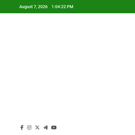
Skip
August 7, 2026
1:04:23 PM
to
content
I
I