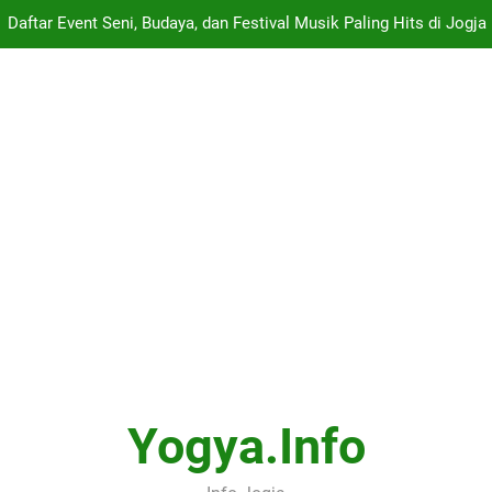
Daftar Event Seni, Budaya, dan Festival Musik Paling Hits di Jogja
tinerary Satu Hari di Jogja – Dari Gudeg Wijilan, Keraton, Taman Sa
Nilai Terendah Yang Diterima
Panduan Lengkap ARTJOG 2026: Menyelami Makna “Generati
Daftar Event Seni, Budaya, dan Festival Musik Paling Hits di Jogja
tinerary Satu Hari di Jogja – Dari Gudeg Wijilan, Keraton, Taman Sa
Nilai Terendah Yang Diterima
Yogya.info