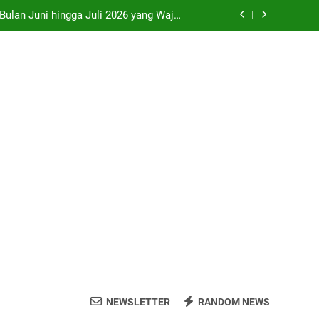
 Bulan Juni hingga Juli 2026 yang Wajib
Dikunjungi
ri, Prambanan, Malioboro dan Kopi Joss
 di SMP Sleman Jalur Domisili Wilayah
o” di Pameran Seni Paling Hits Jogja
 Bulan Juni hingga Juli 2026 yang Wajib
Dikunjungi
ri, Prambanan, Malioboro dan Kopi Joss
 di SMP Sleman Jalur Domisili Wilayah
NEWSLETTER
RANDOM NEWS