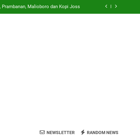
 di SMP Sleman Jalur Domisili Wilayah
o” di Pameran Seni Paling Hits Jogja
 Bulan Juni hingga Juli 2026 yang Wajib
Dikunjungi
ri, Prambanan, Malioboro dan Kopi Joss
 di SMP Sleman Jalur Domisili Wilayah
NEWSLETTER
RANDOM NEWS