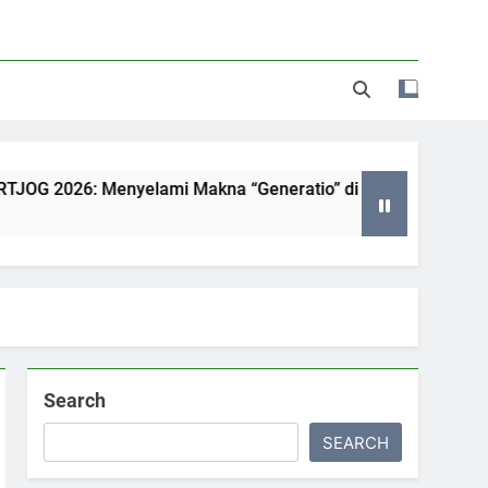
enyelami Makna “Generatio” di Pameran Seni Paling Hits Jo
Search
SEARCH