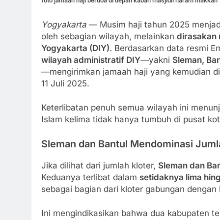
foto jamaah haji berdoa di depan kabah masjidil haram makkah
Yogyakarta
— Musim haji tahun 2025 menjadi
oleh sebagian wilayah, melainkan
dirasakan 
Yogyakarta (DIY)
. Berdasarkan data resmi E
wilayah administratif DIY
—yakni
Sleman, Ban
—mengirimkan jamaah haji yang kemudian dij
11 Juli 2025.
Keterlibatan penuh semua wilayah ini menu
Islam kelima tidak hanya tumbuh di pusat ko
Sleman dan Bantul Mendominasi Jumla
Jika dilihat dari jumlah kloter,
Sleman dan Ban
Keduanya terlibat dalam
setidaknya lima hing
sebagai bagian dari kloter gabungan dengan 
Ini mengindikasikan bahwa dua kabupaten ter