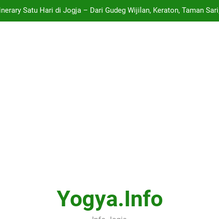
Nilai Terendah Yang Diterima
Panduan Lengkap ARTJOG 2026: Menyelami Makna “Generati
Daftar Event Seni, Budaya, dan Festival Musik Paling Hits di Jogja
tinerary Satu Hari di Jogja – Dari Gudeg Wijilan, Keraton, Taman Sa
Nilai Terendah Yang Diterima
Yogya.info