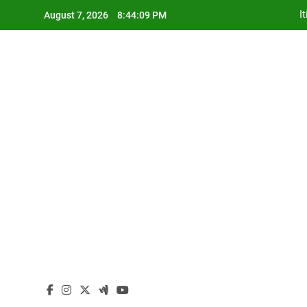
Skip
August 7, 2026
8:44:10 PM
to
content
I