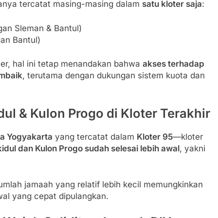
nya tercatat masing-masing dalam
satu kloter saja
:
gan Sleman & Bantul)
an Bantul)
oter, hal ini tetap menandakan bahwa
akses terhadap
embaik
, terutama dengan dukungan sistem kuota dan
l & Kulon Progo di Kloter Terakhir
ta Yogyakarta
yang tercatat dalam
Kloter 95
—kloter
dul dan Kulon Progo sudah selesai lebih awal
, yakni
 jumlah jamaah yang relatif lebih kecil memungkinkan
wal yang cepat dipulangkan.