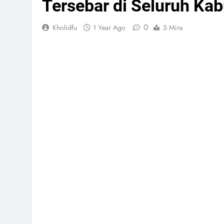
Tersebar di Seluruh Ka
0
Kholidfu
1 Year Ago
5 Mins