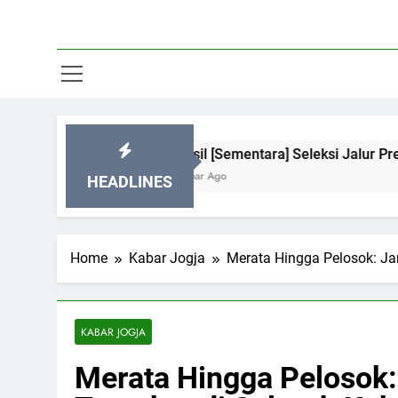
Hasil [Sementara] Seleksi Jalur Prestasi SMP 
1 Year Ago
HEADLINES
Home
Kabar Jogja
Merata Hingga Pelosok: Ja
KABAR JOGJA
Merata Hingga Pelosok: