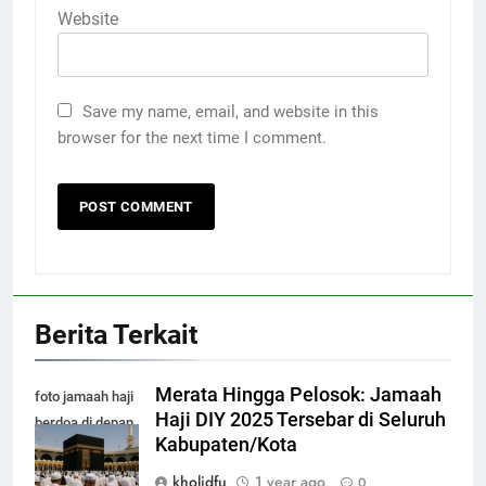
Website
Save my name, email, and website in this
browser for the next time I comment.
Berita Terkait
Merata Hingga Pelosok: Jamaah
foto jamaah haji
Haji DIY 2025 Tersebar di Seluruh
berdoa di depan
Kabupaten/Kota
kabah masjidil
haram makkah
kholidfu
1 year ago
0