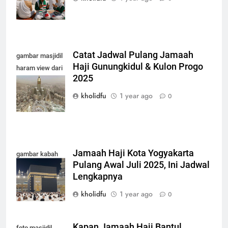
Catat Jadwal Pulang Jamaah
gambar masjidil
Haji Gunungkidul & Kulon Progo
haram view dari
2025
atas terbaru
2025
kholidfu
1 year ago
0
Jamaah Haji Kota Yogyakarta
gambar kabah
Pulang Awal Juli 2025, Ini Jadwal
terbaru 2025
Lengkapnya
kholidfu
1 year ago
0
Kapan Jamaah Haji Bantul
foto masjidil