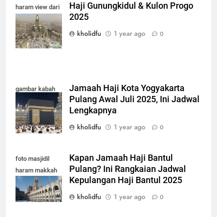
Haji Gunungkidul & Kulon Progo
haram view dari
2025
atas terbaru
2025
kholidfu
1 year ago
0
Jamaah Haji Kota Yogyakarta
gambar kabah
Pulang Awal Juli 2025, Ini Jadwal
terbaru 2025
Lengkapnya
kholidfu
1 year ago
0
Kapan Jamaah Haji Bantul
foto masjidil
Pulang? Ini Rangkaian Jadwal
haram makkah
Kepulangan Haji Bantul 2025
terbaru
kholidfu
1 year ago
0