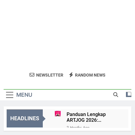
NEWSLETTER
RANDOM NEWS
MENU
Panduan Lengkap
HEADLINES
ARTJOG 2026:
Menyelami Makna
2 Months Ago
“Generatio” di Pameran
Daftar Event Seni,