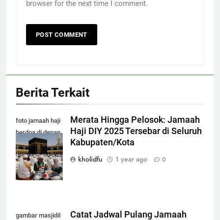
browser for the next time I comment.
Berita Terkait
Merata Hingga Pelosok: Jamaah
foto jamaah haji
Haji DIY 2025 Tersebar di Seluruh
berdoa di depan
Kabupaten/Kota
kabah masjidil
haram makkah
kholidfu
1 year ago
0
Catat Jadwal Pulang Jamaah
gambar masjidil