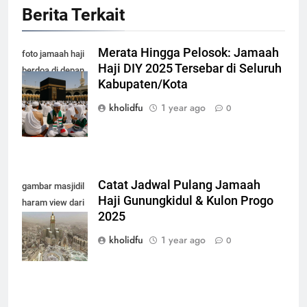
Berita Terkait
Merata Hingga Pelosok: Jamaah
foto jamaah haji
Haji DIY 2025 Tersebar di Seluruh
berdoa di depan
Kabupaten/Kota
kabah masjidil
haram makkah
kholidfu
1 year ago
0
Catat Jadwal Pulang Jamaah
gambar masjidil
Haji Gunungkidul & Kulon Progo
haram view dari
2025
atas terbaru
2025
kholidfu
1 year ago
0