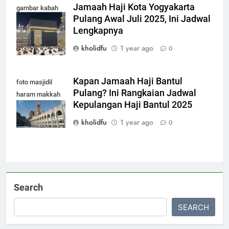
Jamaah Haji Kota Yogyakarta
gambar kabah
Pulang Awal Juli 2025, Ini Jadwal
terbaru 2025
Lengkapnya
kholidfu
1 year ago
0
Kapan Jamaah Haji Bantul
foto masjidil
Pulang? Ini Rangkaian Jadwal
haram makkah
Kepulangan Haji Bantul 2025
terbaru
kholidfu
1 year ago
0
Search
SEARCH