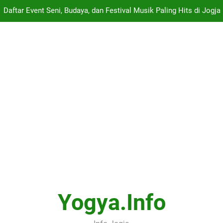
Daftar Event Seni, Budaya, dan Festival Musik Paling Hits di Jogja
tinerary Satu Hari di Jogja – Dari Gudeg Wijilan, Keraton, Taman Sa
Nilai Terendah Yang Diterima
Panduan Lengkap ARTJOG 2026: Menyelami Makna “Generati
Daftar Event Seni, Budaya, dan Festival Musik Paling Hits di Jogja
tinerary Satu Hari di Jogja – Dari Gudeg Wijilan, Keraton, Taman Sa
Nilai Terendah Yang Diterima
Yogya.info