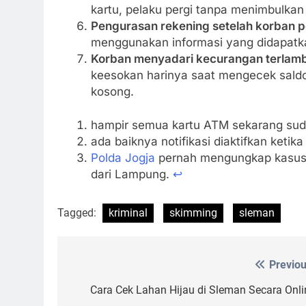
kartu, pelaku pergi tanpa menimbulkan k
Pengurasan rekening setelah korban p
menggunakan informasi yang didapatka
Korban menyadari kecurangan terlamb
keesokan harinya saat mengecek saldo
kosong.
hampir semua kartu ATM sekarang sud
ada baiknya notifikasi diaktifkan ketika
Polda Jogja
pernah mengungkap kasus sep
dari Lampung.
↩︎
Tagged:
kriminal
skimming
sleman
Previou
Post
navigation
Cara Cek Lahan Hijau di Sleman Secara Onli