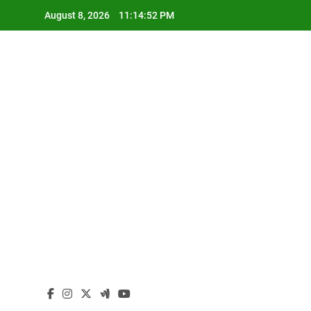
Skip
August 8, 2026
11:14:53 PM
to
content
I
I