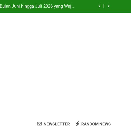
 Bulan Juni hingga Juli 2026 yang Wajib
Dikunjungi
ri, Prambanan, Malioboro dan Kopi Joss
 di SMP Sleman Jalur Domisili Wilayah
o” di Pameran Seni Paling Hits Jogja
 Bulan Juni hingga Juli 2026 yang Wajib
Dikunjungi
ri, Prambanan, Malioboro dan Kopi Joss
 di SMP Sleman Jalur Domisili Wilayah
NEWSLETTER
RANDOM NEWS