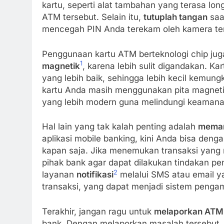
kartu, seperti alat tambahan yang terasa lon
ATM tersebut. Selain itu,
tutuplah tangan
saa
mencegah PIN Anda terekam oleh kamera te
Penggunaan kartu ATM berteknologi chip ju
1
magnetik
, karena lebih sulit digandakan. Ka
yang lebih baik, sehingga lebih kecil kemung
kartu Anda masih menggunakan pita magneti
yang lebih modern guna melindungi keamanan
Hal lain yang tak kalah penting adalah
meman
aplikasi mobile banking, kini Anda bisa den
kapan saja. Jika menemukan transaksi yang 
pihak bank agar dapat dilakukan tindakan p
2
layanan
notifikasi
melalui SMS atau email ya
transaksi, yang dapat menjadi sistem peng
Terakhir, jangan ragu untuk
melaporkan ATM 
bank. Dengan melaporkan masalah tersebut, An