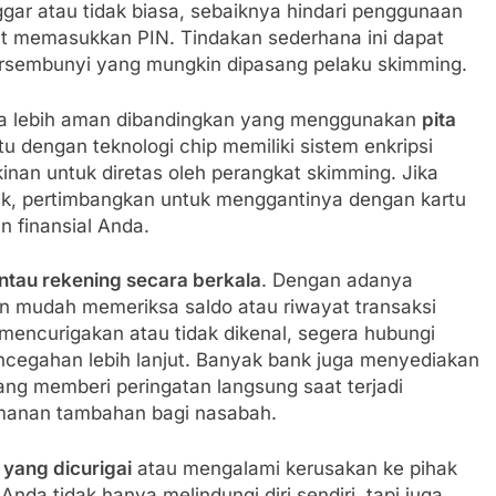
ggar atau tidak biasa, sebaiknya hindari penggunaan
t memasukkan PIN. Tindakan sederhana ini dapat
rsembunyi yang mungkin dipasang pelaku skimming.
ga lebih aman dibandingkan yang menggunakan
pita
rtu dengan teknologi chip memiliki sistem enkripsi
kinan untuk diretas oleh perangkat skimming. Jika
k, pertimbangkan untuk menggantinya dengan kartu
 finansial Anda.
tau rekening secara berkala
. Dengan adanya
gan mudah memeriksa saldo atau riwayat transaksi
mencurigakan atau tidak dikenal, segera hubungi
encegahan lebih lanjut. Banyak bank juga menyediakan
ng memberi peringatan langsung saat terjadi
amanan tambahan bagi nasabah.
yang dicurigai
atau mengalami kerusakan ke pihak
da tidak hanya melindungi diri sendiri, tapi juga