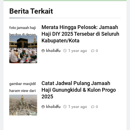
Berita Terkait
Merata Hingga Pelosok: Jamaah
foto jamaah haji
Haji DIY 2025 Tersebar di Seluruh
berdoa di depan
Kabupaten/Kota
kabah masjidil
haram makkah
kholidfu
1 year ago
0
Catat Jadwal Pulang Jamaah
gambar masjidil
Haji Gunungkidul & Kulon Progo
haram view dari
2025
atas terbaru
2025
kholidfu
1 year ago
0