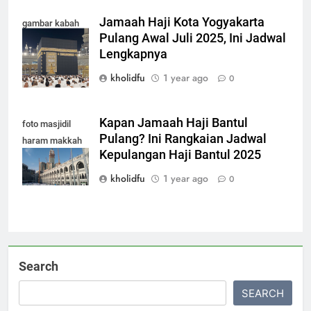
Jamaah Haji Kota Yogyakarta
gambar kabah
Pulang Awal Juli 2025, Ini Jadwal
terbaru 2025
Lengkapnya
kholidfu
1 year ago
0
Kapan Jamaah Haji Bantul
foto masjidil
Pulang? Ini Rangkaian Jadwal
haram makkah
Kepulangan Haji Bantul 2025
terbaru
kholidfu
1 year ago
0
Search
SEARCH