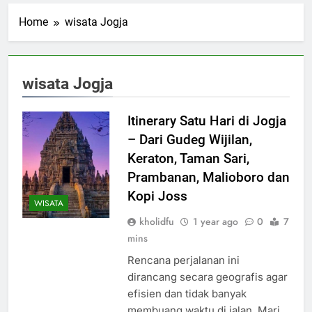
Home
wisata Jogja
wisata Jogja
Itinerary Satu Hari di Jogja
– Dari Gudeg Wijilan,
Keraton, Taman Sari,
Prambanan, Malioboro dan
Kopi Joss
WISATA
kholidfu
1 year ago
0
7
mins
Rencana perjalanan ini
dirancang secara geografis agar
efisien dan tidak banyak
membuang waktu di jalan. Mari