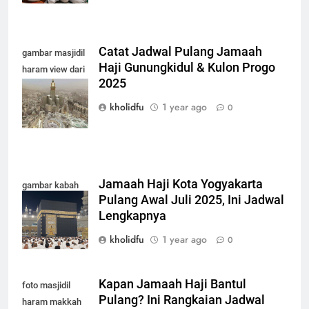
Catat Jadwal Pulang Jamaah
gambar masjidil
Haji Gunungkidul & Kulon Progo
haram view dari
2025
atas terbaru
2025
kholidfu
1 year ago
0
Jamaah Haji Kota Yogyakarta
gambar kabah
Pulang Awal Juli 2025, Ini Jadwal
terbaru 2025
Lengkapnya
kholidfu
1 year ago
0
Kapan Jamaah Haji Bantul
foto masjidil
Pulang? Ini Rangkaian Jadwal
haram makkah