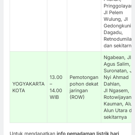
Pringgolayan,
Jl Pelem
Wulung, Jl
Gedongkunin
Dagadu,
Retnodumilah
dan sekitarny
Ngabean, Jl
Agus Salim,
Suronatan, Jl
13.00
Pemotongan
Nyi Ahmad
YOGYAKARTA
–
pohon dekat
Dahlan,
KOTA
14.00
jaringan
Jl Ngasem,
WIB
(ROW)
Rotowijayan,
Kauman, Alun
Alun Utara da
sekitarnya
Untuk mendapatkan
info pemadaman listrik hari