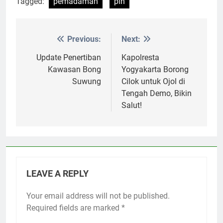
Tagged:
pemadaman
pln
Previous:
Next:
Post
navigation
Update Penertiban
Kapolresta
Kawasan Bong
Yogyakarta Borong
Suwung
Cilok untuk Ojol di
Tengah Demo, Bikin
Salut!
LEAVE A REPLY
Your email address will not be published.
Required fields are marked
*