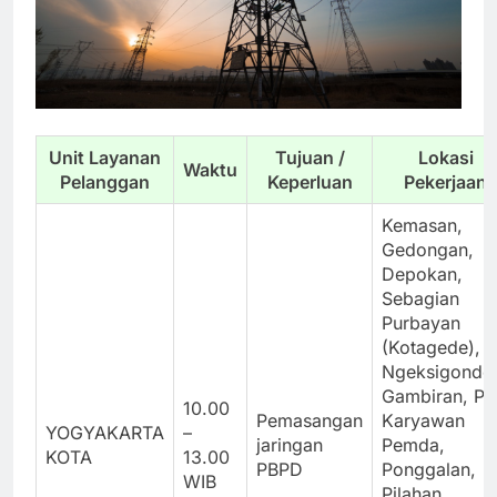
Unit Layanan
Tujuan /
Lokasi
Waktu
Pelanggan
Keperluan
Pekerjaan
Kemasan,
Gedongan,
Depokan,
Sebagian
Purbayan
(Kotagede),
Ngeksigondo
Gambiran, Pr
10.00
Pemasangan
Karyawan
YOGYAKARTA
–
jaringan
Pemda,
KOTA
13.00
PBPD
Ponggalan,
WIB
Pilahan,