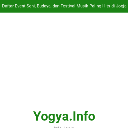
Daftar Event Seni, Budaya, dan Festival Musik Paling Hits di Jogja
tinerary Satu Hari di Jogja – Dari Gudeg Wijilan, Keraton, Taman Sa
Nilai Terendah Yang Diterima
Panduan Lengkap ARTJOG 2026: Menyelami Makna “Generati
Daftar Event Seni, Budaya, dan Festival Musik Paling Hits di Jogja
tinerary Satu Hari di Jogja – Dari Gudeg Wijilan, Keraton, Taman Sa
Nilai Terendah Yang Diterima
Yogya.info