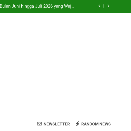
 Bulan Juni hingga Juli 2026 yang Wajib
Dikunjungi
ri, Prambanan, Malioboro dan Kopi Joss
 di SMP Sleman Jalur Domisili Wilayah
o” di Pameran Seni Paling Hits Jogja
 Bulan Juni hingga Juli 2026 yang Wajib
Dikunjungi
ri, Prambanan, Malioboro dan Kopi Joss
 di SMP Sleman Jalur Domisili Wilayah
NEWSLETTER
RANDOM NEWS