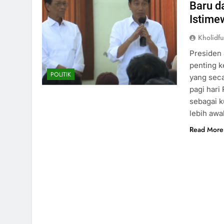
Baru d
Istime
Kholidf
Presiden 
penting k
POLITIK
yang seca
pagi hari
sebagai k
lebih awa
Read More