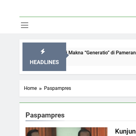
JOG 2026: Menyelami Makna “Generatio” di Pameran Seni Pal
HEADLINES
Home
Paspampres
Paspampres
Kunjun