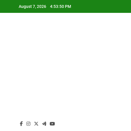
Skip
August 7, 2026
4:53:50 PM
to
content
I
I