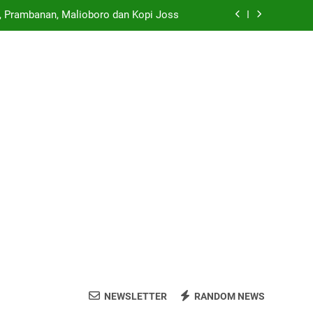
ri, Prambanan, Malioboro dan Kopi Joss
 di SMP Sleman Jalur Domisili Wilayah
o” di Pameran Seni Paling Hits Jogja
 Bulan Juni hingga Juli 2026 yang Wajib
Dikunjungi
ri, Prambanan, Malioboro dan Kopi Joss
 di SMP Sleman Jalur Domisili Wilayah
NEWSLETTER
RANDOM NEWS