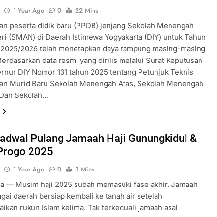
u
1 Year Ago
0
22 Mins
an peserta didik baru (PPDB) jenjang Sekolah Menengah
ri (SMAN) di Daerah Istimewa Yogyakarta (DIY) untuk Tahun
n 2025/2026 telah menetapkan daya tampung masing-masing
Berdasarkan data resmi yang dirilis melalui Surat Keputusan
rnur DIY Nomor 131 tahun 2025 tentang Petunjuk Teknis
an Murid Baru Sekolah Menengah Atas, Sekolah Menengah
 Dan Sekolah…
Jadwal Pulang Jamaah Haji Gunungkidul &
Progo 2025
u
1 Year Ago
0
3 Mins
ta — Musim haji 2025 sudah memasuki fase akhir. Jamaah
agai daerah bersiap kembali ke tanah air setelah
ikan rukun Islam kelima. Tak terkecuali jamaah asal