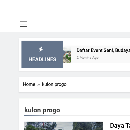
Hits Jogja
Daftar Event Seni, Budaya, dan Fes
2 Months Ago
HEADLINES
Home
kulon progo
kulon progo
Daya 