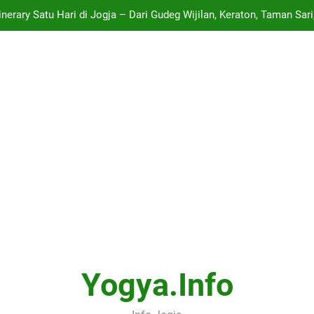
tinerary Satu Hari di Jogja – Dari Gudeg Wijilan, Keraton, Taman Sa
Nilai Terendah Yang Diterima
Panduan Lengkap ARTJOG 2026: Menyelami Makna “Generati
Daftar Event Seni, Budaya, dan Festival Musik Paling Hits di Jogja
tinerary Satu Hari di Jogja – Dari Gudeg Wijilan, Keraton, Taman Sa
Nilai Terendah Yang Diterima
Yogya.info