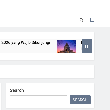
ang Wajib Dikunjungi
Itinerary Satu Hari di J
1 Year Ago
Search
SEARCH