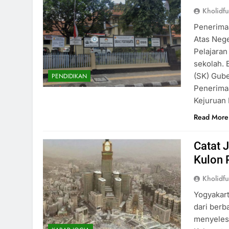
Kholidf
Penerima
Atas Nege
Pelajara
sekolah. 
(SK) Gube
PENDIDIKAN
Penerima
Kejuruan
Read More
Catat 
Kulon 
Kholidf
Yogyakar
dari berb
menyelesa