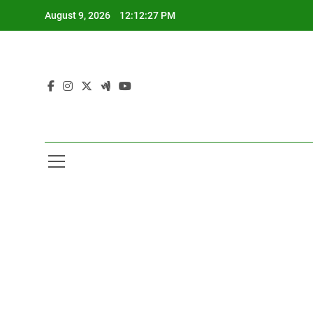
Skip
August 9, 2026
12:12:27 PM
to
content
I
I