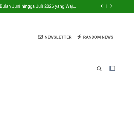
 Bulan Juni hingga Juli 2026 yang Wajib
Dikunjungi
ri, Prambanan, Malioboro dan Kopi Joss
 di SMP Sleman Jalur Domisili Wilayah
NEWSLETTER
RANDOM NEWS
o” di Pameran Seni Paling Hits Jogja
 Bulan Juni hingga Juli 2026 yang Wajib
Dikunjungi
ri, Prambanan, Malioboro dan Kopi Joss
 di SMP Sleman Jalur Domisili Wilayah