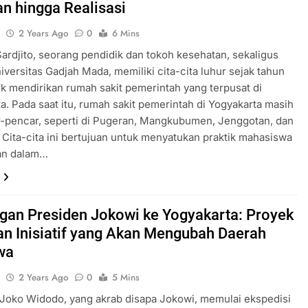
n hingga Realisasi
u
2 Years Ago
0
6 Mins
 Sardjito, seorang pendidik dan tokoh kesehatan, sekaligus
iversitas Gadjah Mada, memiliki cita-cita luhur sejak tahun
k mendirikan rumah sakit pemerintah yang terpusat di
a. Pada saat itu, rumah sakit pemerintah di Yogyakarta masih
r-pencar, seperti di Pugeran, Mangkubumen, Jenggotan, dan
l. Cita-cita ini bertujuan untuk menyatukan praktik mahasiswa
an dalam…
gan Presiden Jokowi ke Yogyakarta: Proyek
an Inisiatif yang Akan Mengubah Daerah
wa
u
2 Years Ago
0
5 Mins
Joko Widodo, yang akrab disapa Jokowi, memulai ekspedisi