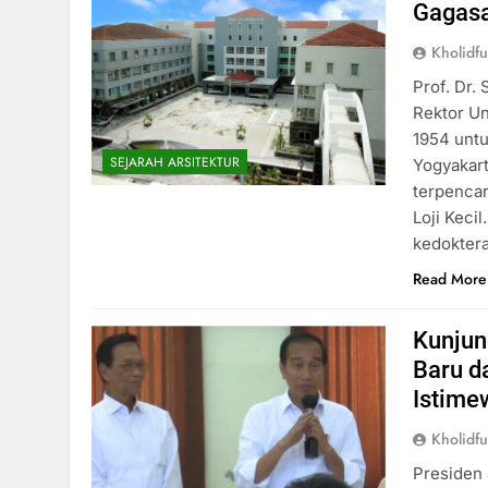
Gagasa
Kholidf
Prof. Dr.
Rektor Un
1954 untu
SEJARAH ARSITEKTUR
Yogyakart
terpenca
Loji Keci
kedokter
Read More
Kunjun
Baru d
Istime
Kholidf
Presiden 