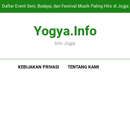
Daftar Event Seni, Budaya, dan Festival Musik Paling Hits di Jogja
tinerary Satu Hari di Jogja – Dari Gudeg Wijilan, Keraton, Taman Sa
Yogya.info
Nilai Terendah Yang Diterima
Info Jogja
Panduan Lengkap ARTJOG 2026: Menyelami Makna “Generati
Daftar Event Seni, Budaya, dan Festival Musik Paling Hits di Jogja
KEBIJAKAN PRIVASI
TENTANG KAMI
tinerary Satu Hari di Jogja – Dari Gudeg Wijilan, Keraton, Taman Sa
Nilai Terendah Yang Diterima