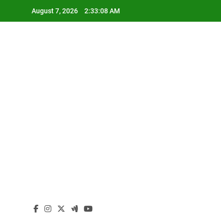
Skip
August 7, 2026
2:33:08 AM
to
content
I
I