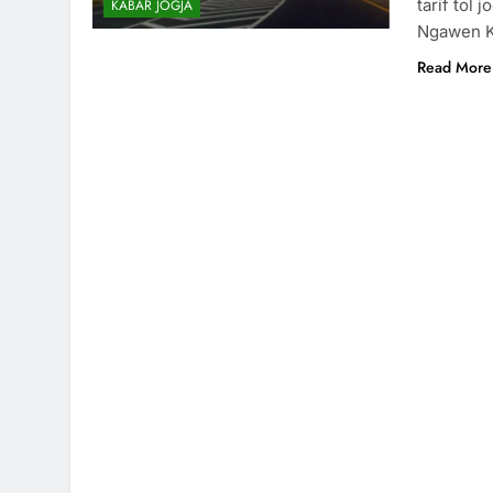
tarif tol 
KABAR JOGJA
Ngawen K
Read More