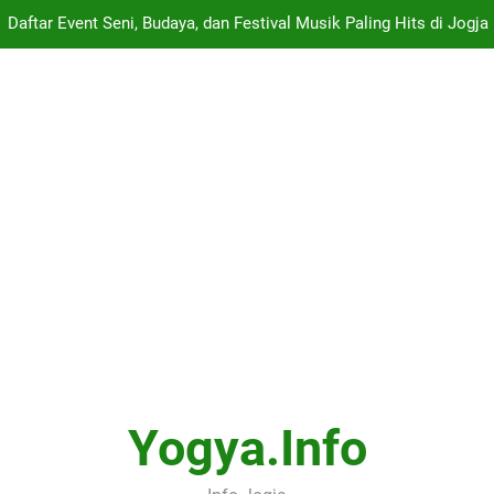
Daftar Event Seni, Budaya, dan Festival Musik Paling Hits di Jogja
tinerary Satu Hari di Jogja – Dari Gudeg Wijilan, Keraton, Taman Sa
Nilai Terendah Yang Diterima
Panduan Lengkap ARTJOG 2026: Menyelami Makna “Generati
Daftar Event Seni, Budaya, dan Festival Musik Paling Hits di Jogja
tinerary Satu Hari di Jogja – Dari Gudeg Wijilan, Keraton, Taman Sa
Nilai Terendah Yang Diterima
Yogya.info