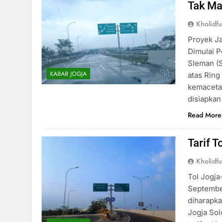
Tak M
Kholidf
Proyek Ja
Dimulai 
Sleman (S
KABAR JOGJA
atas Ring
kemacetan
disiapkan
Read More
Tarif 
Kholidf
Tol Jogja
September
diharapka
Jogja Sol