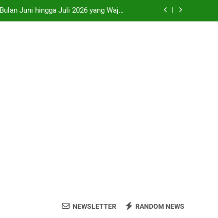
 Bulan Juni hingga Juli 2026 yang Wajib
Dikunjungi
ri, Prambanan, Malioboro dan Kopi Joss
 di SMP Sleman Jalur Domisili Wilayah
o” di Pameran Seni Paling Hits Jogja
 Bulan Juni hingga Juli 2026 yang Wajib
Dikunjungi
ri, Prambanan, Malioboro dan Kopi Joss
 di SMP Sleman Jalur Domisili Wilayah
NEWSLETTER
RANDOM NEWS