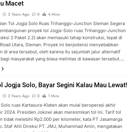
au Macet
u
2 Years Ago
0
4 Mins
lan Tol Jogja Solo Ruas Trihanggo-Junction Sleman Segera
Pembangunan proyek tol Jogja-Solo ruas Trihanggo-Junction
eksi 2 Paket 2.2) akan memasuki tahap konstruksi, tepat di
 Road Utara, Sleman. Proyek ini berpotensi menyebabkan
 di area tersebut, oleh karena itu sejumlah jalur alternatif
 bagi masyarakat yang biasa melintas di kawasan tersebut….
Tol Jogja Solo, Bayar Segini Kalau Mau Lewat!
u
2 Years Ago
0
1 Mins
-Solo ruas Kartasura-Klaten akan mulai beroperasi akhir
 2024. Presiden Jokowi akan meresmikan tol ini. Tarif tol
n tidak melebihi Rp2.000 per kilometer, kata PT Jasamarga
o. Staf Ahli Direksi PT. JMJ, Muhammad Amin, mengatakan