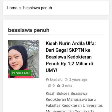
Home
beasiswa penuh
beasiswa penuh
Kisah Nurin Ardila Ulfa:
Dari Gagal SKPTN ke
Beasiswa Kedokteran
Penuh Rp 1,2 Miliar di
UMY!
PENDIDIKAN
kholidfu
2 years ago
0
3 mins
Kisah Sukses Beasiswa
Kedokteran Mahasiswa baru
Fakultas Kedokteran Universitas
Muhammadiyah Yogyakarta